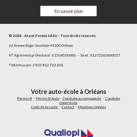
En savoir plus
© 202
4
- Atout Permis SASU - Tous droits réservés
62 Avenue Roger Secrétain 45100 Orléans
N° Agrément préfectoral : E1504500080 - Siret : 81272365800017
TVA Intracom : FR35 812 723 658
Votre auto-école à Orléans
Permis B
⋅
Permis B Auto
⋅
Conduite accompagnée
⋅
Conduite
supervisée
Code de la route
⋅
Contact
⋅
Mentions légales